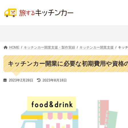
コ
ナ
ン
ビ
テ
ゲ
ン
ー
ツ
シ
へ
ョ
ス
ン
キ
に
ッ
移
HOME
キッチンカー開業支援・製作実績
キッチンカー開業支援
キッ
プ
動
キッチンカー開業に必要な初期費用や資格
最
2023年2月28日
2023年8月18日
終
更
新
日
時
: