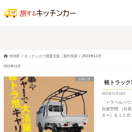
コ
ナ
ン
ビ
テ
ゲ
ン
ー
ツ
シ
へ
ョ
ス
ン
キ
に
ッ
移
プ
動
HOME
キッチンカー開業支援・製作実績
2021年11月
2021年11月
お知らせ
軽トラック
2021年11月18日
「トラベルハウ
自遊空間 （社
ター）を１２月２