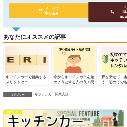
メールで
問
申し込み
06-
あなたにオススメの記事
キッチンカーで開業する
今からキッチンカーを始
夢を乗せて、
メリットは？
めようとする人の良く聞
う！初めてで
かれるお悩みや疑問【６
ッチンカーレ
つまとめ】
すめ
キッチンカー開業支援
カテゴリー
前の記事