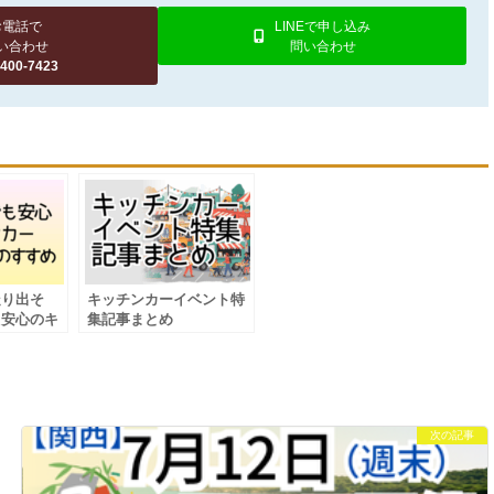
お電話で
LINEで申し込み
い合わせ
問い合わせ
4400-7423
走り出そ
キッチンカーイベント特
も安心のキ
集記事まとめ
ンタルのす
次の記事