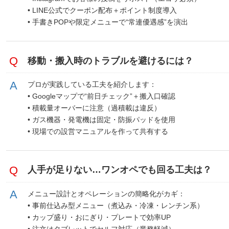
• LINE公式でクーポン配布＋ポイント制度導入
• 手書きPOPや限定メニューで“常連優遇感”を演出
移動・搬入時のトラブルを避けるには？
プロが実践している工夫を紹介します：
• Googleマップで“前日チェック”＋搬入口確認
• 積載量オーバーに注意（過積載は違反）
• ガス機器・発電機は固定・防振パッドを使用
• 現場での設営マニュアルを作って共有する
人手が足りない…ワンオペでも回る工夫は？
メニュー設計とオペレーションの簡略化がカギ：
• 事前仕込み型メニュー（煮込み・冷凍・レンチン系）
• カップ盛り・おにぎり・プレートで効率UP
• 注文はタブレットでセルフ対応（業務軽減）