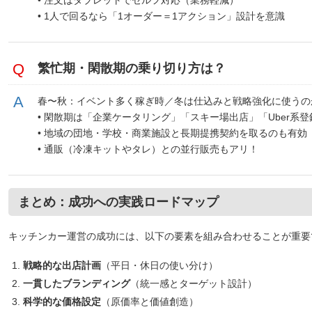
• 1人で回るなら「1オーダー＝1アクション」設計を意識
繁忙期・閑散期の乗り切り方は？
春〜秋：イベント多く稼ぎ時／冬は仕込みと戦略強化に使うの
• 閑散期は「企業ケータリング」「スキー場出店」「Uber系
• 地域の団地・学校・商業施設と長期提携契約を取るのも有効
• 通販（冷凍キットやタレ）との並行販売もアリ！
まとめ：成功への実践ロードマップ
キッチンカー運営の成功には、以下の要素を組み合わせることが重要
戦略的な出店計画
（平日・休日の使い分け）
一貫したブランディング
（統一感とターゲット設計）
科学的な価格設定
（原価率と価値創造）