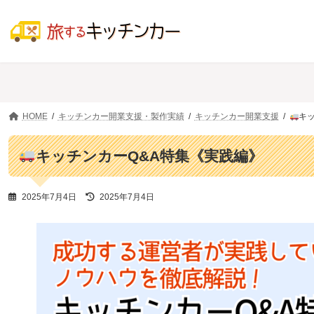
コ
ナ
ン
ビ
テ
ゲ
ン
ー
ツ
シ
へ
ョ
ス
ン
キ
に
ッ
移
HOME
キッチンカー開業支援・製作実績
キッチンカー開業支援
キ
プ
動
キッチンカーQ&A特集《実践編》
最
2025年7月4日
2025年7月4日
終
更
新
日
時
: