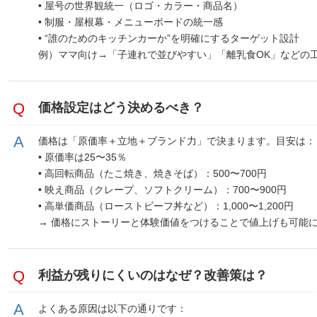
• 屋号の世界観統一（ロゴ・カラー・商品名）
• 制服・屋根幕・メニューボードの統一感
• “誰のためのキッチンカーか”を明確にするターゲット設計
例）ママ向け→「子連れで並びやすい」「離乳食OK」などの
価格設定はどう決めるべき？
価格は「原価率＋立地＋ブランド力」で決まります。目安は：
• 原価率は25〜35％
• 高回転商品（たこ焼き、焼きそば）：500〜700円
• 映え商品（クレープ、ソフトクリーム）：700〜900円
• 高単価商品（ローストビーフ丼など）：1,000〜1,200円
→ 価格にストーリーと体験価値をつけることで値上げも可能
利益が残りにくいのはなぜ？改善策は？
よくある原因は以下の通りです：