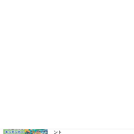
制作実績
お知らせ
最近の投稿
キッチンカー開業支援
キッチンカーで儲かるメニューを考え
てみる【まとめ】
2025年4月24日
キッチンカー開業支援
シェル型キッチンカーのメリット
2023年8月11日
キッチンカーイベント情報
【2026年8月前半（1日～15日）に開
催】関西のおすすめキッチンカーイベ
ント