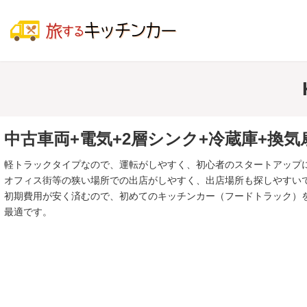
コ
ナ
ン
ビ
テ
ゲ
ン
ー
ツ
シ
へ
ョ
ス
ン
キ
に
ッ
移
プ
動
中古車両+電気+2層シンク+冷蔵庫+換
軽トラックタイプなので、運転がしやすく、初心者のスタートアップ
オフィス街等の狭い場所での出店がしやすく、出店場所も探しやすい
初期費用が安く済むので、初めてのキッチンカー（フードトラック）
最適です。