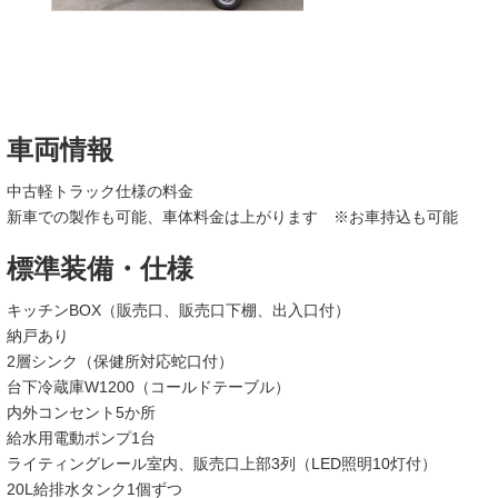
車両情報
中古軽トラック仕様の料金
新車での製作も可能、車体料金は上がります ※お車持込も可能
標準装備・仕様
キッチンBOX（販売口、販売口下棚、出入口付）
納戸あり
2層シンク（保健所対応蛇口付）
台下冷蔵庫W1200（コールドテーブル）
内外コンセント5か所
給水用電動ポンプ1台
ライティングレール室内、販売口上部3列（LED照明10灯付）
20L給排水タンク1個ずつ